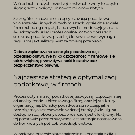
W średnich i dużych przedsiębiorstwach kwoty te często
sięgają setek tysięcy lub nawet milionów złotych.
Szczególne znaczenie ma optymalizacja podatkowa
w Warszawie i innych dużych miastach, gdzie działa wiele
firm technologicznych, handlowych i produkcyjnych oraz
świadczących usługi profesjonalne. W tych obszarach
struktura podatkowa przedsiębiorstwa często wymaga
regularnej aktualizacji wraz ze zmianą przepisów.
Dobrze zaplanowana strategia podatkowa daje
przedsiębiorstwu nie tylko oszczędności finansowe, ale
także większą przewidywalność kosztów oraz
bezpieczeństwo prawne.
Najczęstsze strategie optymalizacji
podatkowej w firmach
Proces optymalizacji podatkowej zazwyczaj rozpoczyna się
od analizy modelu biznesowego firmy oraz jej struktury
organizacyjnej. Doradcy podatkowi sprawdzają, jakie
przepisy mają zastosowanie w danej branży, jakie ulgi są
dostępne i czy obecny sposób rozliczeń jest efektywny. Na
tej podstawie przygotowywana jest strategia dostosowana
do konkretnych potrzeb przedsiębiorstwa.
W praktyce przedsiębiorcy najczęściej korzystają z kilku