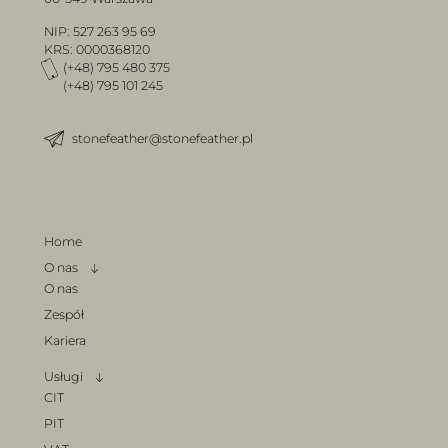
NIP: 527 263 95 69
KRS: 0000368120
(+48) 795 480 375
(+48) 795 101 245
stonefeather@stonefeather.pl
Home
O nas
O nas
Zespół
Kariera
Usługi
CIT
PIT