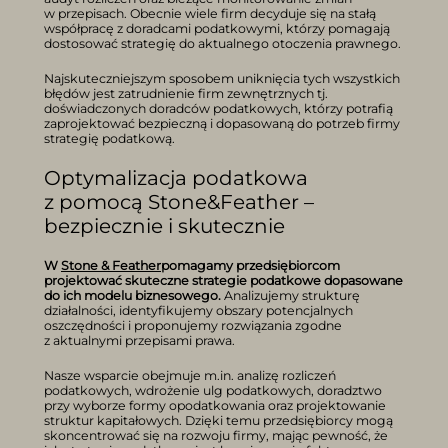
w przepisach. Obecnie wiele firm decyduje się na stałą
współpracę z doradcami podatkowymi, którzy pomagają
dostosować strategię do aktualnego otoczenia prawnego.
Najskuteczniejszym sposobem uniknięcia tych wszystkich
błędów jest zatrudnienie firm zewnętrznych tj.
doświadczonych doradców podatkowych, którzy potrafią
zaprojektować bezpieczną i dopasowaną do potrzeb firmy
strategię podatkową.
Optymalizacja podatkowa
z pomocą Stone&Feather –
bezpiecznie i skutecznie
W
Stone & Feather
pomagamy przedsiębiorcom
projektować skuteczne strategie podatkowe dopasowane
do ich modelu biznesowego.
Analizujemy strukturę
działalności, identyfikujemy obszary potencjalnych
oszczędności i proponujemy rozwiązania zgodne
z aktualnymi przepisami prawa.
Nasze wsparcie obejmuje m.in. analizę rozliczeń
podatkowych, wdrożenie ulg podatkowych, doradztwo
przy wyborze formy opodatkowania oraz projektowanie
struktur kapitałowych. Dzięki temu przedsiębiorcy mogą
skoncentrować się na rozwoju firmy, mając pewność, że