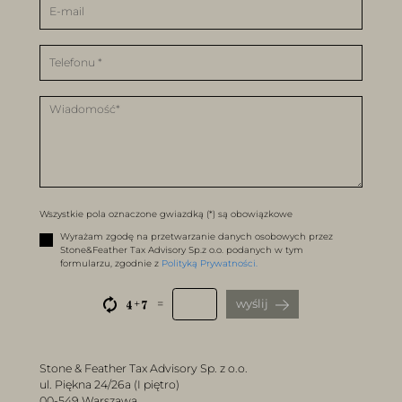
E-mail
Telefonu
Wiadomość*
Wszystkie pola oznaczone gwiazdką (*) są obowiązkowe
Wyrażam zgodę na przetwarzanie danych osobowych przez
Stone&Feather Tax Advisory Sp.z o.o. podanych w tym
formularzu, zgodnie z
Polityką Prywatności.
Wynik działania matematycznego 4 + 7
wyślij
+
=
Stone & Feather Tax Advisory Sp. z o.o.
ul. Piękna 24/26a (I piętro)
00-549 Warszawa