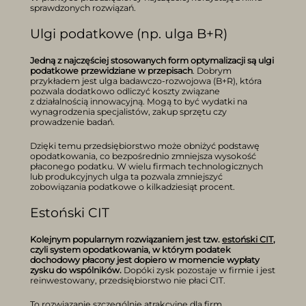
sprawdzonych rozwiązań.
Ulgi podatkowe (np. ulga B+R)
Jedną z najczęściej stosowanych form optymalizacji są ulgi
podatkowe przewidziane w przepisach
. Dobrym
przykładem jest ulga badawczo-rozwojowa (B+R), która
pozwala dodatkowo odliczyć koszty związane
z działalnością innowacyjną. Mogą to być wydatki na
wynagrodzenia specjalistów, zakup sprzętu czy
prowadzenie badań.
Dzięki temu przedsiębiorstwo może obniżyć podstawę
opodatkowania, co bezpośrednio zmniejsza wysokość
płaconego podatku. W wielu firmach technologicznych
lub produkcyjnych ulga ta pozwala zmniejszyć
zobowiązania podatkowe o kilkadziesiąt procent.
Estoński CIT
Kolejnym popularnym rozwiązaniem jest tzw.
estoński CIT
,
czyli system opodatkowania, w którym podatek
dochodowy płacony jest dopiero w momencie wypłaty
zysku do wspólników.
Dopóki zysk pozostaje w firmie i jest
reinwestowany, przedsiębiorstwo nie płaci CIT.
To rozwiązanie szczególnie atrakcyjne dla firm