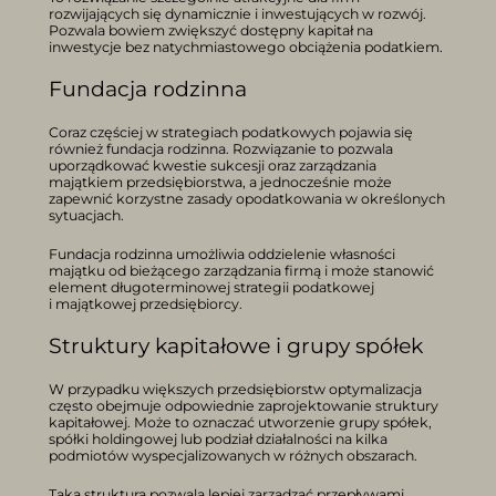
rozwijających się dynamicznie i inwestujących w rozwój.
Pozwala bowiem zwiększyć dostępny kapitał na
inwestycje bez natychmiastowego obciążenia podatkiem.
Fundacja rodzinna
Coraz częściej w strategiach podatkowych pojawia się
również fundacja rodzinna. Rozwiązanie to pozwala
uporządkować kwestie sukcesji oraz zarządzania
majątkiem przedsiębiorstwa, a jednocześnie może
zapewnić korzystne zasady opodatkowania w określonych
sytuacjach.
Fundacja rodzinna umożliwia oddzielenie własności
majątku od bieżącego zarządzania firmą i może stanowić
element długoterminowej strategii podatkowej
i majątkowej przedsiębiorcy.
Struktury kapitałowe i grupy spółek
W przypadku większych przedsiębiorstw optymalizacja
często obejmuje odpowiednie zaprojektowanie struktury
kapitałowej. Może to oznaczać utworzenie grupy spółek,
spółki holdingowej lub podział działalności na kilka
podmiotów wyspecjalizowanych w różnych obszarach.
Taka struktura pozwala lepiej zarządzać przepływami