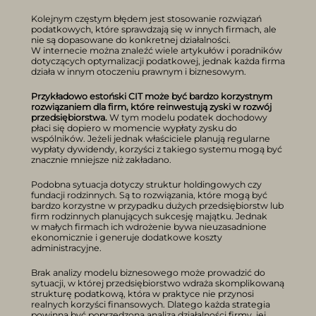
Kolejnym częstym błędem jest stosowanie rozwiązań
podatkowych, które sprawdzają się w innych firmach, ale
nie są dopasowane do konkretnej działalności.
W internecie można znaleźć wiele artykułów i poradników
dotyczących optymalizacji podatkowej, jednak każda firma
działa w innym otoczeniu prawnym i biznesowym.
Przykładowo estoński CIT może być bardzo korzystnym
rozwiązaniem dla firm, które reinwestują zyski w rozwój
przedsiębiorstwa.
W tym modelu podatek dochodowy
płaci się dopiero w momencie wypłaty zysku do
wspólników. Jeżeli jednak właściciele planują regularne
wypłaty dywidendy, korzyści z takiego systemu mogą być
znacznie mniejsze niż zakładano.
Podobna sytuacja dotyczy struktur holdingowych czy
fundacji rodzinnych. Są to rozwiązania, które mogą być
bardzo korzystne w przypadku dużych przedsiębiorstw lub
firm rodzinnych planujących sukcesję majątku. Jednak
w małych firmach ich wdrożenie bywa nieuzasadnione
ekonomicznie i generuje dodatkowe koszty
administracyjne.
Brak analizy modelu biznesowego może prowadzić do
sytuacji, w której przedsiębiorstwo wdraża skomplikowaną
strukturę podatkową, która w praktyce nie przynosi
realnych korzyści finansowych. Dlatego każda strategia
powinna być poprzedzona analizą działalności firmy, jej