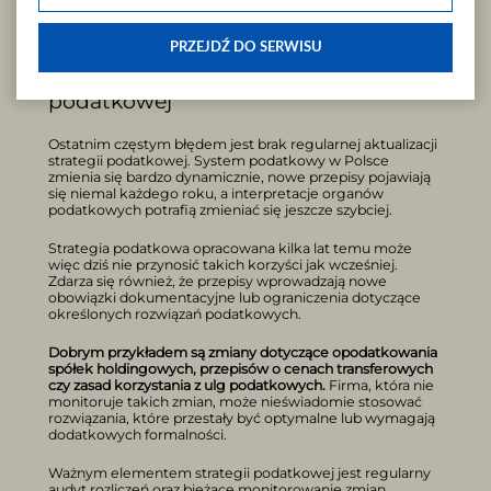
powinna opierać się na realnych procesach
"Preferencje cookies".
gospodarczych, a nie wyłącznie na konstrukcjach
formalnych.
W każdej chwili możesz modyfikować udzielone zgody w zakładce:
PRZEJDŹ DO SERWISU
informacje i regulaminy — zresetuj ustawienia cookies.
Brak bieżącej aktualizacji strategii
podatkowej
Ostatnim częstym błędem jest brak regularnej aktualizacji
strategii podatkowej. System podatkowy w Polsce
zmienia się bardzo dynamicznie, nowe przepisy pojawiają
się niemal każdego roku, a interpretacje organów
podatkowych potrafią zmieniać się jeszcze szybciej.
Strategia podatkowa opracowana kilka lat temu może
więc dziś nie przynosić takich korzyści jak wcześniej.
Zdarza się również, że przepisy wprowadzają nowe
obowiązki dokumentacyjne lub ograniczenia dotyczące
określonych rozwiązań podatkowych.
Dobrym przykładem są zmiany dotyczące opodatkowania
spółek holdingowych, przepisów o cenach transferowych
czy zasad korzystania z ulg podatkowych.
Firma, która nie
monitoruje takich zmian, może nieświadomie stosować
rozwiązania, które przestały być optymalne lub wymagają
dodatkowych formalności.
Ważnym elementem strategii podatkowej jest regularny
audyt rozliczeń oraz bieżące monitorowanie zmian