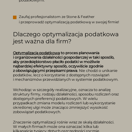
podatkowymi.
Zaufaj profesjonalistom ze Stone & Feather
i przeprowadź optymalizacją podatkową w swojej firmie!
Dlaczego optymalizacja podatkowa
jest ważna dla firm?
Optymalizacja podatkowa
to proces planowania
i organizowania działalności gospodarczej w taki sposób,
aby przedsiębiorstwo płaciło podatki w możliwie
najbardziej efektywny sposób, oczywiście zgodnie
z obowiązującymi przepisami prawa
. Nie chodzi o unikanie
podatków, lecz o korzystanie z dostępnych rozwiązań
i mechanizmów przewidzianych w systemie podatkowym.
Wchodząc w szczegóły realizacyjne, oznacza to analizę
struktury firmy, rodzaju działalności, sposobu rozliczeń oraz
dostępnych preferencji podatkowych. W wielu
przypadkach zmiana modelu rozliczeń lub wykorzystanie
określonej ulgi może znacząco zmniejszyć wysokość
zobowiązań podatkowych.
Znaczenie optymalizacji rośnie wraz ze skalą działalności.
W małych firmach może ona oznaczać kilka lub
kilkanaście tysięcy złotych oszczędności rocznie.