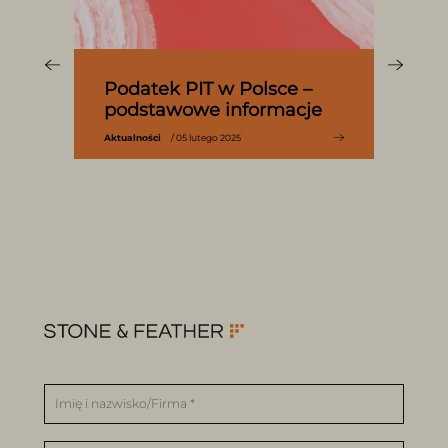
Podatek PIT w Polsce –
podstawowe informacje
Aktualności
/ 05 lutego 2025
Imię i nazwisko/Firma