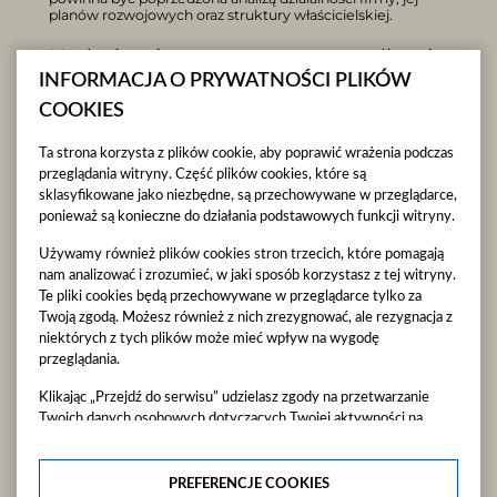
planów rozwojowych oraz struktury właścicielskiej.
Nadmiernie agresywna optymalizacja
INFORMACJA O PRYWATNOŚCI PLIKÓW
W niektórych przypadkach przedsiębiorcy decydują się na
COOKIES
tzw. agresywne strategie podatkowe. Polegają one na
stosowaniu rozwiązań znajdujących się na granicy prawa
podatkowego lub na wykorzystywaniu luk w przepisach.
Ta strona korzysta z plików cookie, aby poprawić wrażenia podczas
przeglądania witryny. Część plików cookies, które są
Przykładem może być tworzenie sztucznych struktur
sklasyfikowane jako niezbędne, są przechowywane w przeglądarce,
spółek tylko po to, aby przenosić dochody do podmiotów
ponieważ są konieczne do działania podstawowych funkcji witryny.
opodatkowanych w korzystniejszy sposób. W teorii takie
rozwiązania mogą wydawać się atrakcyjne, jednak
w praktyce często są kwestionowane przez organy
Używamy również plików cookies stron trzecich, które pomagają
podatkowe.
nam analizować i zrozumieć, w jaki sposób korzystasz z tej witryny.
Te pliki cookies będą przechowywane w przeglądarce tylko za
W polskim systemie podatkowym funkcjonuje tzw.
Twoją zgodą. Możesz również z nich zrezygnować, ale rezygnacja z
klauzula przeciwko unikaniu opodatkowania (GAAR –
niektórych z tych plików może mieć wpływ na wygodę
General Anti-Avoidance Rule). Oznacza ona, że urząd
skarbowy może zakwestionować działania przedsiębiorcy,
przeglądania.
jeżeli uzna, że ich głównym celem było uzyskanie korzyści
podatkowej w sposób sprzeczny z celem przepisów.
Klikając „Przejdź do serwisu” udzielasz zgody na przetwarzanie
Twoich danych osobowych dotyczących Twojej aktywności na
Jeżeli organ podatkowy zastosuje taką klauzulę,
naszej stronie. Dane są zbierane w celach zgodnych z naszą
przedsiębiorstwo może zostać zobowiązane do zapłaty
polityką prywatności
oraz
polityką cookies
. Zgoda jest dobrowolna.
zaległego podatku wraz z odsetkami oraz dodatkowymi
sankcjami.
Dlatego bezpieczna optymalizacja podatkowa
Możesz jej odmówić lub ograniczyć jej zakres klikając w
PREFERENCJE COOKIES